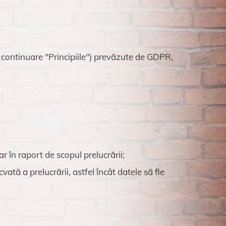
n continuare "Principiile") prevăzute de GDPR,
 în raport de scopul prelucrării;
tă a prelucrării, astfel încât datele să fie