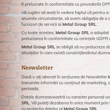
fi prelucrate în conformitate cu prevederile DP
Vă rugăm să aveți în vedere faptul că pentru a p
anumite circumstanțe, să avem obligația de a 
furnizori de servicii ai
Metal Group SRL
.
Cu toate acestea,
Metal Group SRL
a adoptat 
prelucrarea în conformitate cu cerințele GDPR 
Metal Group SRL
se obligă să nu prelucreze da
situațiilor în care există consimțământul dumnea
Neswsletter
Dacă v-ați abonat în secțiunea de Newsletter
transmite informări cu conținut de marketing, d
perioada.
Datele dumneavoastră cu caracter personal urm
SRL
. Vă puteți dezabona în orice moment prin i
cu protecția datelor al
Metal Group SRL
.