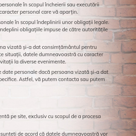
 personale în scopul încheierii sau executării
 caracter personal care vă aparțin.
sonale în scopul îndeplinirii unor obligații legale.
ndeplini obligațiile impuse de către autoritățile
oana vizată și-a dat consimțământul pentru
te situații, datele dumneavoastră cu caracter
vitații la diverse evenimente.
rate date personale dacă persoana vizată și-a dat
pecifice. Astfel, vă putem contacta sau putem
entă pe site, exclusiv cu scopul de a procesa
 și sunteți de acord că datele dumneavoastră vor