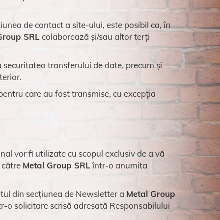
nea de contact a site-ului, este posibil ca, în
Group SRL
colaborează și/sau altor terți
securitatea transferului de date, precum și
erior.
 pentru care au fost transmise, cu excepția
l vor fi utilizate cu scopul exclusiv de a vă
e către
Metal Group SRL
într-o anumita
tul din secțiunea de Newsletter a
Metal Group
r-o solicitare scrisă adresată Responsabilului