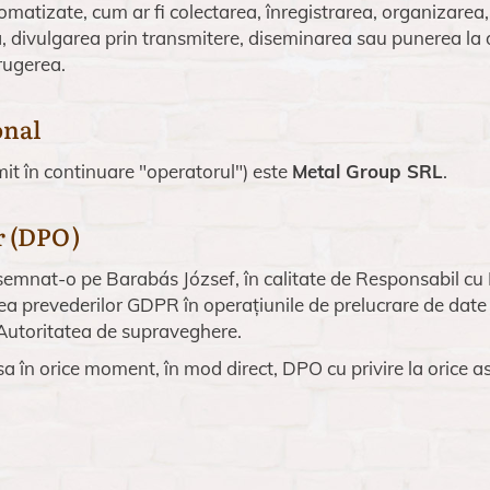
tomatizate, cum ar fi colectarea, înregistrarea, organizarea
, divulgarea prin transmitere, diseminarea sau punerea la di
rugerea.
onal
it în continuare "operatorul") este
Metal Group SRL
.
r (DPO)
desemnat-o pe Barabás József, în calitate de Responsabil cu
ea prevederilor GDPR în operațiunile de prelucrare de date
u Autoritatea de supraveghere.
sa în orice moment, în mod direct, DPO cu privire la orice a