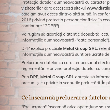
Protecția datelor dumneavoastră cu caracter per
vizitatorilor care accesează site-ul
www.distil
care am avut acces dintr-o altă sursă, în confo
2016 privind protecția persoanelor fizice în cee
continuare "GDPR").
Vă rugăm să acordați o atenție deosebită lectur
informațiile dumneavoastră ("date personale")
DPP explică practicile
Metal Group SRL
, refer
informațiile dumneavoastră sunt prelucrate de
Prelucrarea datelor cu caracter personal efect
reglementările privind protecția datelor cu carac
Prin DPP,
Metal Group SRL
dorește să informez
precum și cu privire la scopurile prelucrării. În
Ce înseamnă prelucrarea datelor 
"Prelucrarea" înseamnă orice operațiune sau se