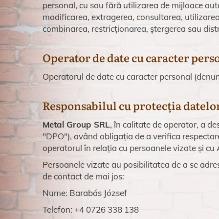
personal, cu sau fără utilizarea de mijloace au
modificarea, extragerea, consultarea, utilizarea
combinarea, restricționarea, ștergerea sau dist
Operator de date cu caracter pers
Operatorul de date cu caracter personal (denum
Responsabilul cu protecția datelo
Metal Group SRL
, în calitate de operator, a 
"DPO"), având obligația de a verifica respectar
operatorul în relația cu persoanele vizate și c
Persoanele vizate au posibilitatea de a se adre
de contact de mai jos:
Nume: Barabás József
Telefon: +4 0726 338 138