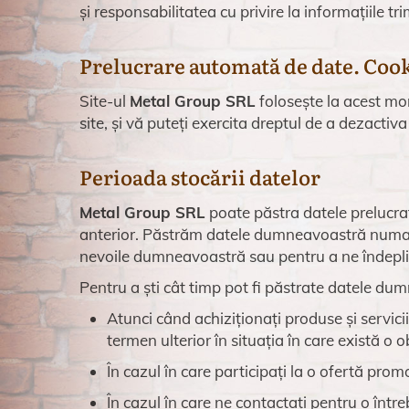
și responsabilitatea cu privire la informațiile tr
Prelucrare automată de date. Coo
Site-ul
Metal Group SRL
folosește la acest mom
site, și vă puteți exercita dreptul de a dezactiva
Perioada stocării datelor
Metal Group SRL
poate păstra datele prelucrat
anterior. Păstrăm datele dumneavoastră numai 
nevoile dumneavoastră sau pentru a ne îndeplin
Pentru a ști cât timp pot fi păstrate datele dum
Atunci când achiziționați produse și servic
termen ulterior în situația în care există o 
În cazul în care participați la o ofertă p
În cazul în care ne contactați pentru o înt