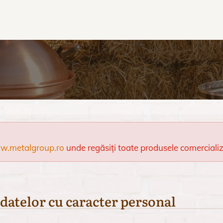
.metalgroup.ro
unde regăsiți toate produsele comercializa
 datelor cu caracter personal