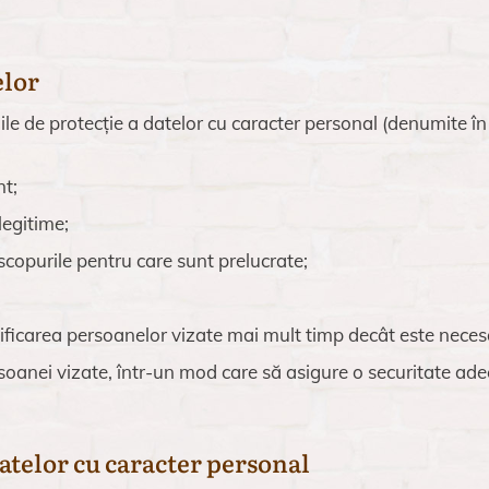
elor
iile de protecție a datelor cu caracter personal (denumite î
nt;
legitime;
 scopurile pentru care sunt prelucrate;
ificarea persoanelor vizate mai mult timp decât este necesar
oanei vizate, într-un mod care să asigure o securitate adecva
atelor cu caracter personal