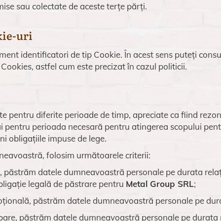
imise sau colectate de aceste terțe părți.
kie-uri
ent identificatori de tip Cookie. În acest sens puteți cons
 Cookies, astfel cum este precizat în cazul politicii.
e pentru diferite perioade de timp, apreciate ca fiind rezon
pentru perioada necesară pentru atingerea scopului pentr
i obligațiile impuse de lege.
neavoastră, folosim următoarele criterii:
ii, păstrăm datele dumneavoastră personale pe durata relaț
obligație legală de păstrare pentru
Metal Group SRL
;
romoțională, păstrăm datele dumneavoastră personale pe dur
rebare, păstrăm datele dumneavoastră personale pe durata n