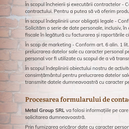
În scopul încheierii și executării contractelor - 
contractului. Pentru a putea să vă oferim produs
În scopul îndeplinirii unor obligații legale - Conf
Solicităm o serie de date personale, inclusiv, în
fiscale în legătură cu facturarea și raportările că
În scop de marketing - Conform art. 6 alin. 1 l
prelucrarea datelor sale cu caracter personal p
personal vor fi utilizate cu scopul de a vă trans
În scopul îndeplinirii obiectului nostru de activ
consimțământul pentru prelucrarea datelor sale
transmite datele dumneavoastră cu caracter pers
Procesarea formularului de conta
Metal Group SRL
va folosi informațiile pe care
solicitarea dumneavoastră.
Prin furnizarea oricăror date cu caracter person