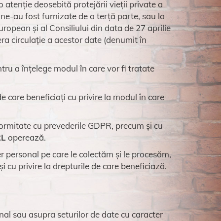
tenție deosebită protejării vieții private a
 ne-au fost furnizate de o terță parte, sau la
opean și al Consiliului din data de 27 aprilie
era circulație a acestor date (denumit în
ru a înțelege modul în care vor fi tratate
e care beneficiați cu privire la modul în care
formitate cu prevederile GDPR, precum și cu
RL
operează.
r personal pe care le colectăm și le procesăm,
i cu privire la drepturile de care beneficiază.
al sau asupra seturilor de date cu caracter