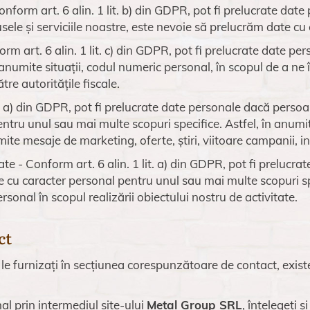
Conform art. 6 alin. 1 lit. b) din GDPR, pot fi prelucrate date
ele și serviciile noastre, este nevoie să prelucrăm date cu
orm art. 6 alin. 1 lit. c) din GDPR, pot fi prelucrate date per
 anumite situații, codul numeric personal, în scopul de a ne î
tre autoritățile fiscale.
it. a) din GDPR, pot fi prelucrate date personale dacă pers
entru unul sau mai multe scopuri specifice. Astfel, în anumi
mite mesaje de marketing, oferte, știri, viitoare campanii, in
itate - Conform art. 6 alin. 1 lit. a) din GDPR, pot fi preluc
 cu caracter personal pentru unul sau mai multe scopuri s
onal în scopul realizării obiectului nostru de activitate.
ct
 le furnizați în secțiunea corespunzătoare de contact, exist
al prin intermediul site-ului
Metal Group SRL
, înțelegeți