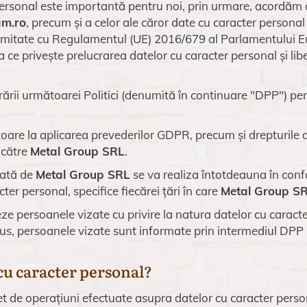
sonal este importantă pentru noi, prin urmare, acordăm o a
am.ro
, precum și a celor ale căror date cu caracter personal
rmitate cu Regulamentul (UE) 2016/679 al Parlamentului Eur
a ce privește prelucrarea datelor cu caracter personal și lib
ării următoarei Politici (denumită în continuare "DPP") pent
.
itoare la aplicarea prevederilor GDPR, precum și drepturile d
 către
Metal Group SRL
.
uată de
Metal Group SRL
se va realiza întotdeauna în con
ter personal, specifice fiecărei țări în care
Metal Group S
e persoanele vizate cu privire la natura datelor cu caracte
 plus, persoanele vizate sunt informate prin intermediul DPP ș
cu caracter personal?
t de operațiuni efectuate asupra datelor cu caracter person