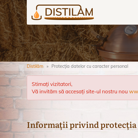
Distilăm
Protecția datelor cu caracter personal
Stimați vizitatori,
Vă invităm să accesați site-ul nostru nou
www
Informații privind protecția