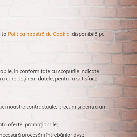
ulta
Politica noastră de Cookie
, disponibilă pe
abile, în conformitate cu scopurile indicate
u care deținem datele, pentru a satisface
iei noastre contractuale, precum și pentru un
ata ofertei promoționale;
ecesară procesării întrebărilor dvs.;