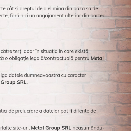
rte cât și dreptul de a elimina din baza sa de
rte, fără nici un angajament ulterior din partea
către terți doar în situația în care există
tă o obligație legală/contractuală pentru
Metal
ivulga datele dumneavoastră cu caracter
 Group SRL
.
ici de prelucrare a datelor pot fi diferite de
lalte site-uri,
Metal Group SRL
neasumându-