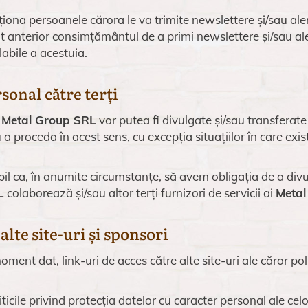
ționa persoanele cărora le va trimite newslettere și/sau ale
 anterior consimțământul de a primi newslettere și/sau ale
labile a acestuia.
sonal către terți
e
Metal Group SRL
vor putea fi divulgate și/sau transferate 
roceda în acest sens, cu excepția situațiilor în care exis
ibil ca, în anumite circumstanțe, să avem obligația de a d
L
colaborează și/sau altor terți furnizori de servicii ai
Metal
alte site-uri și sponsori
ent dat, link-uri de acces către alte site-uri ale căror polit
icile privind protecția datelor cu caracter personal ale celor