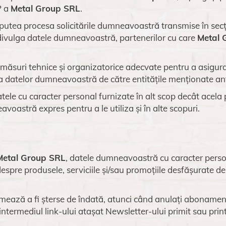
P a
Metal Group SRL
.
utea procesa solicitările dumneavoastră transmise în secțiu
divulga datele dumneavoastră, partenerilor cu care
Metal 
măsuri tehnice și organizatorice adecvate pentru a asigura 
a datelor dumneavoastră de către entitățile menționate ant
tele cu caracter personal furnizate în alt scop decât acela
voastră expres pentru a le utiliza și în alte scopuri.
Metal Group SRL
, datele dumneavoastră cu caracter persona
espre produsele, serviciile și/sau promoțiile desfășurate d
ează a fi șterse de îndată, atunci când anulați abonamen
ntermediul link-ului atașat Newsletter-ului primit sau print