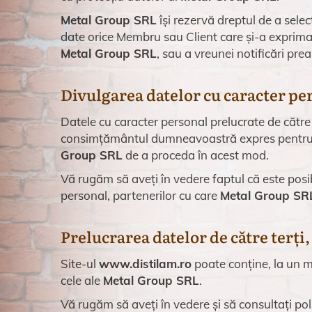
Metal Group SRL
își rezervă dreptul de a selec
date orice Membru sau Client care și-a exprimat
Metal Group SRL
, sau a vreunei notificări prea
Divulgarea datelor cu caracter per
Datele cu caracter personal prelucrate de cătr
consimțământul dumneavoastră expres pentru a p
Group SRL
de a proceda în acest mod.
Vă rugăm să aveți în vedere faptul că este pos
personal, partenerilor cu care
Metal Group SR
Prelucrarea datelor de către terți, 
Site-ul
www.distilam.ro
poate conține, la un mom
cele ale
Metal Group SRL
.
Vă rugăm să aveți în vedere și să consultați polit